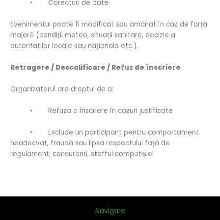
• Corecturi de date
Evenimentul poate fi modificat sau amânat în caz de forță
majoră (condiții meteo, situații sanitare, decizie a
autoritatilor locale sau naționale etc.).
Retragere / Descalificare / Refuz de înscriere
Organizatorul are dreptul de a:
• Refuza o înscriere în cazuri justificate
• Exclude un participant pentru comportament
neadecvat, fraudă sau lipsa respectului față de
regulament, concurenți, stafful competișiei
Navigare