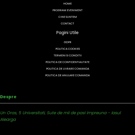
HOME
PROGRAM EVENIMENT
CINE SUNTEM
CONTACT
Pagini Utile
GDPR
POLITICA COOKIES
TERMENI SI CONDITII
POLITICA DE CONFIDENTIALITATE
POLITICA DE LIVRARE COMANDA
POLITICA DE ANULARE COMANDA
Despre
Un Oras, 5 Universitati, Sute de mii de pasi impreuna - Iasul
Alearga